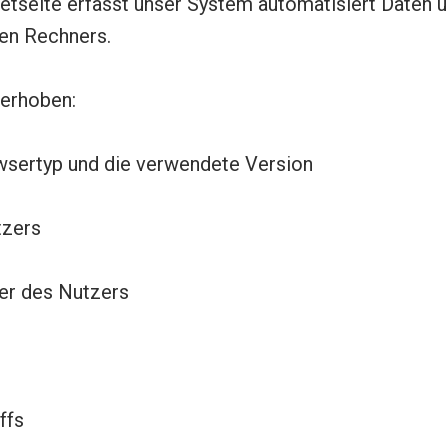
netseite erfasst unser System automatisiert Daten
en Rechners.
 erhoben:
wsertyp und die verwendete Version
tzers
der des Nutzers
ffs