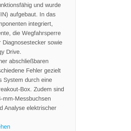
funktionsfähig und wurde
IN) aufgebaut. In das
ponenten integriert,
ente, die Wegfahrsperre
r Diagnosestecker sowie
gy Drive.
iner abschließbaren
schiedene Fehler gezielt
s System durch eine
Breakout-Box. Zudem sind
n 4-mm-Messbuchsen
nd Analyse elektrischer
ehen