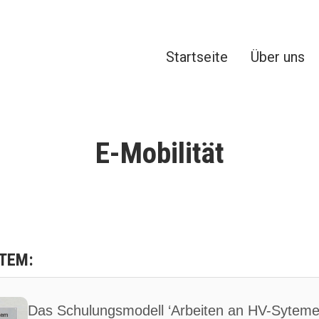
Startseite
Über uns
en GmbH
 und Weiterbildung
E-Mobilität
TEM:
Das Schulungsmodell ‘Arbeiten an HV-Sytemen