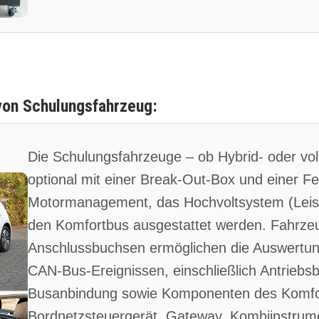
von Schulungsfahrzeug:
Die Schulungsfahrzeuge – ob Hybrid- oder vol
optional mit einer Break-Out-Box und einer Fe
Motormanagement, das Hochvoltsystem (Lei
den Komfortbus ausgestattet werden. Fahrzeug
Anschlussbuchsen ermöglichen die Auswertun
CAN-Bus-Ereignissen, einschließlich Antriebs
Busanbindung sowie Komponenten des Komfo
Bordnetzsteuergerät, Gateway, Kombiinstrum