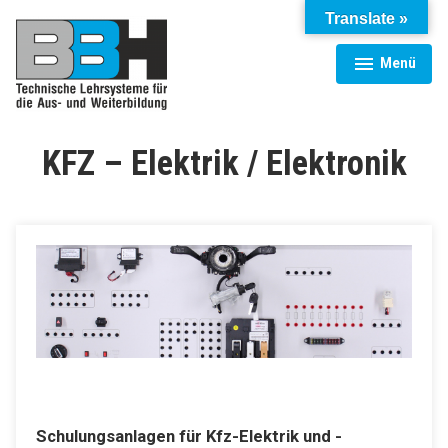
Zum
Translate »
Inhalt
springen
Menü
aufgeklappt
zugeklappt
BBH Technische Anlagen GmbH
KFZ – Elektrik / Elektronik
Schulungsanlagen für Kfz-Elektrik und -