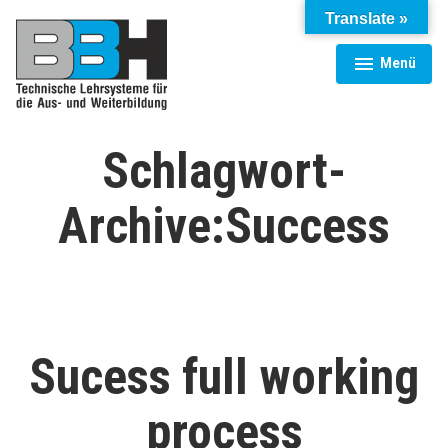
Zum
Translate »
Inhalt
springen
Menü
aufgeklappt
zugeklappt
BBH Technische Anlagen GmbH
Schlagwort-
Archive:
Success
Sucess full working
process