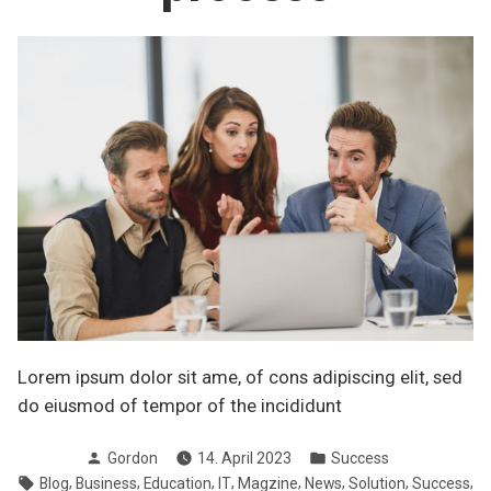
Lorem ipsum dolor sit ame, of cons adipiscing elit, sed
do eiusmod of tempor of the incididunt
Verfasst
Veröffentlicht
Gordon
14. April 2023
Success
von
in
Schlagwörter:
,
,
,
,
,
,
,
,
Blog
Business
Education
IT
Magzine
News
Solution
Success